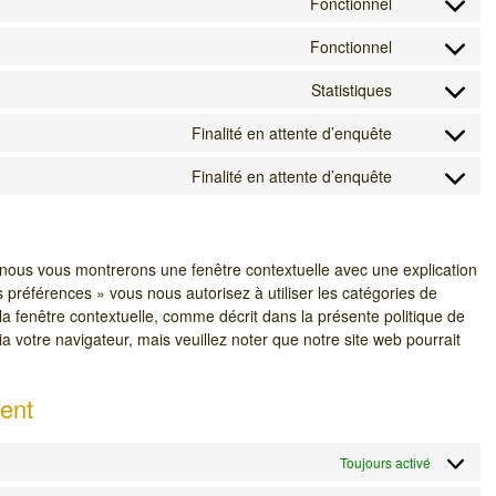
Fonctionnel
Consent
to
Fonctionnel
Consent
service
to
wordpress
Statistiques
Consent
service
to
complianz
Finalité en attente d’enquête
Consent
service
to
google-
Finalité en attente d’enquête
Consent
service
analytics
to
google-
service
fonts
divers
, nous vous montrerons une fenêtre contextuelle avec une explication
s préférences » vous nous autorisez à utiliser les catégories de
a fenêtre contextuelle, comme décrit dans la présente politique de
ia votre navigateur, mais veuillez noter que notre site web pourrait
ent
Toujours activé