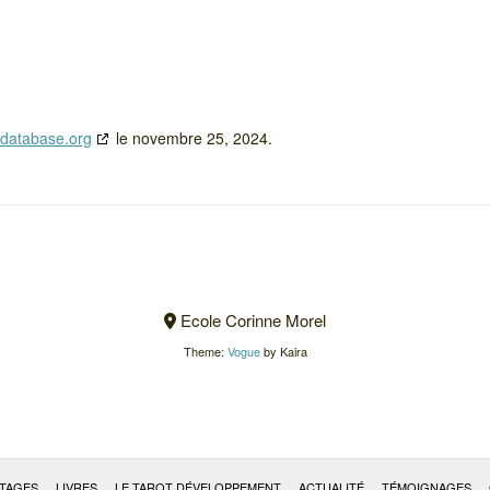
edatabase.org
le novembre 25, 2024.
Ecole Corinne Morel
Theme:
Vogue
by Kaira
TAGES
LIVRES
LE TAROT DÉVELOPPEMENT
ACTUALITÉ
TÉMOIGNAGES