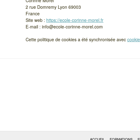
Corinne Morel
2 rue Domremy Lyon 69003
France
Site web :
https://ecole-corinne-morel.fr
E-mail :
info@
ecole-corinne-morel.com
Cette politique de cookies a été synchronisée avec
cooki
ACCUEIL
FORMATIONS
S