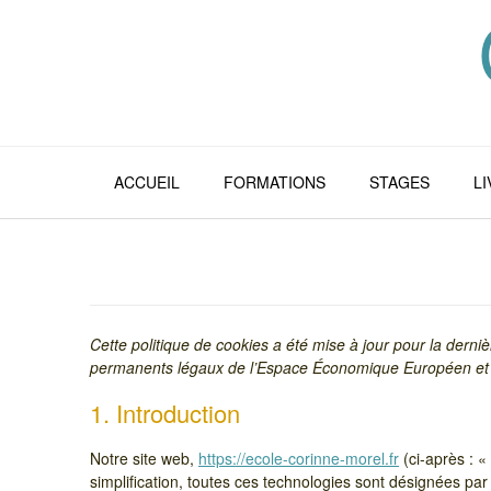
Skip
to
content
ACCUEIL
FORMATIONS
STAGES
L
Cette politique de cookies a été mise à jour pour la derniè
permanents légaux de l’Espace Économique Européen et 
1. Introduction
Notre site web,
https://ecole-corinne-morel.fr
(ci-après : «
simplification, toutes ces technologies sont désignées pa